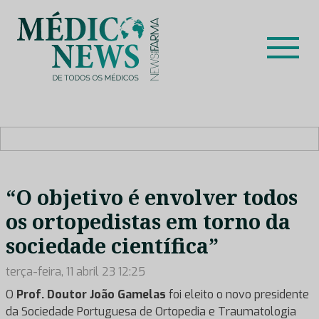
Skip
to
content
Médico News
Dar voz à experiência clínica dos profissionais de saúde
no nosso país, através de depoimentos dos key opinion
leaders das respetivas especialidades.
“O objetivo é envolver todos
os ortopedistas em torno da
sociedade científica”
terça-feira, 11 abril 23 12:25
O
Prof. Doutor João Gamelas
foi eleito o novo presidente
da Sociedade Portuguesa de Ortopedia e Traumatologia