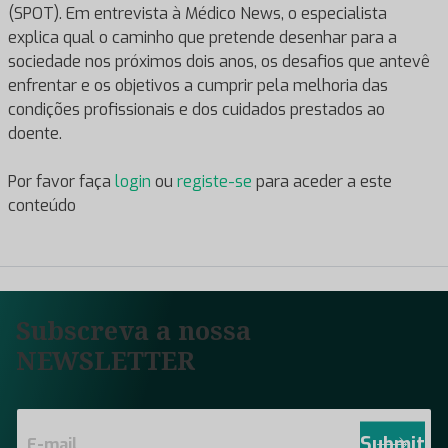
(SPOT). Em entrevista à Médico News, o especialista
explica qual o caminho que pretende desenhar para a
sociedade nos próximos dois anos, os desafios que antevê
enfrentar e os objetivos a cumprir pela melhoria das
condições profissionais e dos cuidados prestados ao
doente.
Por favor faça
login
ou
registe-se
para aceder a este
conteúdo
Subscreva a nossa
NEWSLETTER
E
m
Submit