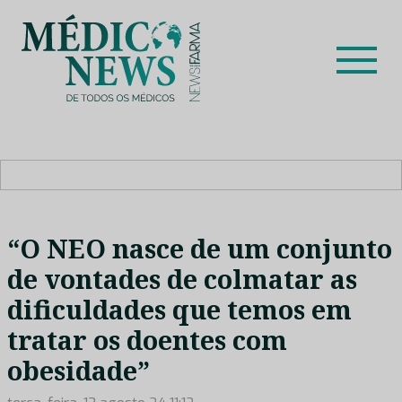
Skip
to
content
Médico News
Dar voz à experiência clínica dos profissionais de saúde
no nosso país, através de depoimentos dos key opinion
leaders das respetivas especialidades.
“O NEO nasce de um conjunto
de vontades de colmatar as
dificuldades que temos em
tratar os doentes com
obesidade”