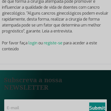
de que forma a cirurgia atempada pode promover e
influenciar a qualidade de vida de doentes com cancro
ginecológico. “Alguns cancros ginecológicos podem evoluir
rapidamente, desta forma, realizar a cirurgia de forma
atempada pode se um fator que determina um melhor
prognóstico”, garante. Leia a entrevista.
Por favor faça
login
ou
registe-se
para aceder a este
conteúdo
Subscreva a nossa
NEWSLETTER
E
m
Submit