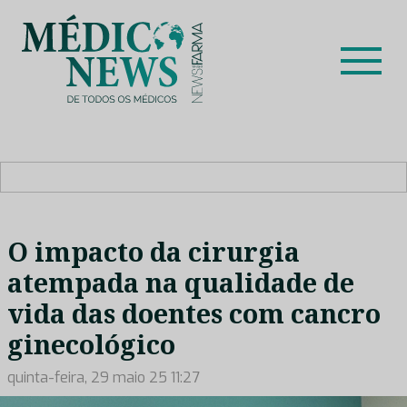
Skip
to
content
Médico News
Dar voz à experiência clínica dos profissionais de saúde
no nosso país, através de depoimentos dos key opinion
leaders das respetivas especialidades.
O impacto da cirurgia
atempada na qualidade de
vida das doentes com cancro
ginecológico
quinta-feira, 29 maio 25 11:27