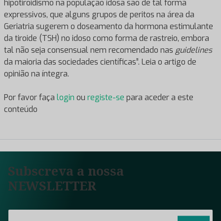
hipotiroidismo na população idosa são de tal forma
expressivos, que alguns grupos de peritos na área da
Geriatria sugerem o doseamento da hormona estimulante
da tiroide (TSH) no idoso como forma de rastreio, embora
tal não seja consensual nem recomendado nas
guidelines
da maioria das sociedades científicas”. Leia o artigo de
opinião na íntegra.
Por favor faça
login
ou
registe-se
para aceder a este
conteúdo
Subscreva a nossa
NEWSLETTER
E