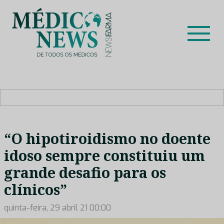
Skip
to
content
Médico News
Dar voz à experiência clínica dos profissionais de saúde
no nosso país, através de depoimentos dos key opinion
leaders das respetivas especialidades.
“O hipotiroidismo no doente
idoso sempre constituiu um
grande desafio para os
clínicos”
quinta-feira, 29 abril 21 00:00