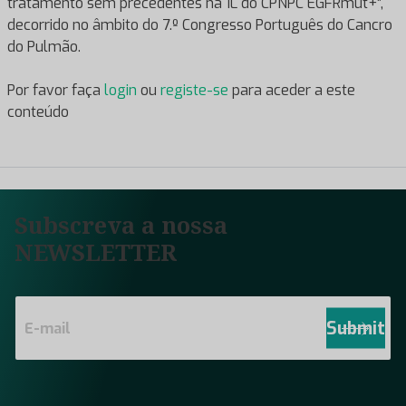
tratamento sem precedentes na 1L do CPNPC EGFRmut+”,
decorrido no âmbito do 7.º Congresso Português do Cancro
do Pulmão.
Por favor faça
login
ou
registe-se
para aceder a este
conteúdo
Subscreva a nossa
NEWSLETTER
E
m
Submit
a
i
l
*