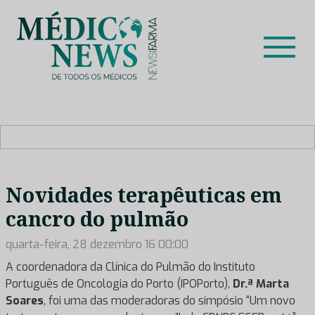
Skip
to
content
Médico News
Dar voz à experiência clínica dos profissionais de saúde
no nosso país, através de depoimentos dos key opinion
leaders das respetivas especialidades.
Novidades terapêuticas em
cancro do pulmão
quarta-feira, 28 dezembro 16 00:00
A coordenadora da Clínica do Pulmão do Instituto
Português de Oncologia do Porto (IPOPorto),
Dr.ª Marta
Soares
, foi uma das moderadoras do simpósio “Um novo