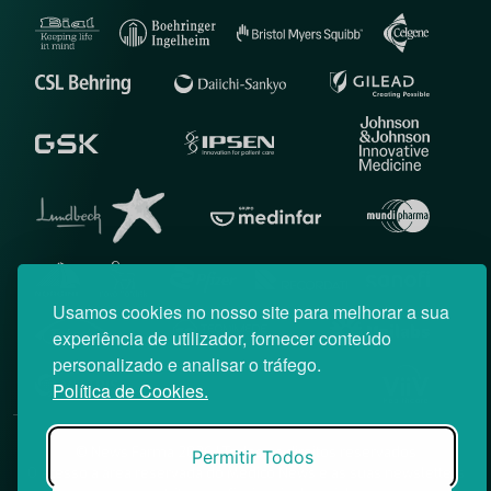
Usamos cookies no nosso site para melhorar a sua
experiência de utilizador, fornecer conteúdo
personalizado e analisar o tráfego.
Política de Cookies.
© News Farma 2026 | Todos os direitos reservados
Permitir Todos
O acesso à área reservada do Médico News e às suas newsletters