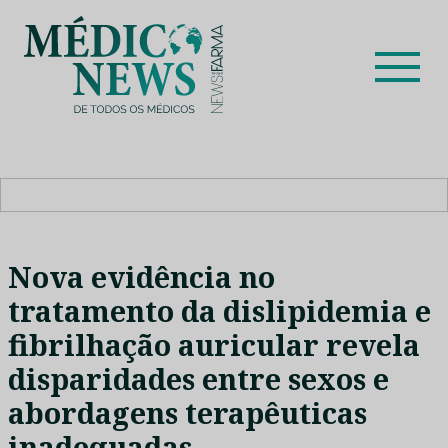
Skip
to
content
Médico News
Dar voz à experiência clínica dos profissionais de saúde
no nosso país, através de depoimentos dos key opinion
leaders das respetivas especialidades.
Nova evidência no
tratamento da dislipidemia e
fibrilhação auricular revela
disparidades entre sexos e
abordagens terapêuticas
inadequadas