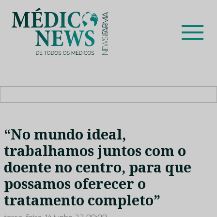
Skip
to
content
Médico News
Dar voz à experiência clínica dos profissionais de saúde
no nosso país, através de depoimentos dos key opinion
leaders das respetivas especialidades.
“No mundo ideal,
trabalhamos juntos com o
doente no centro, para que
possamos oferecer o
tratamento completo”