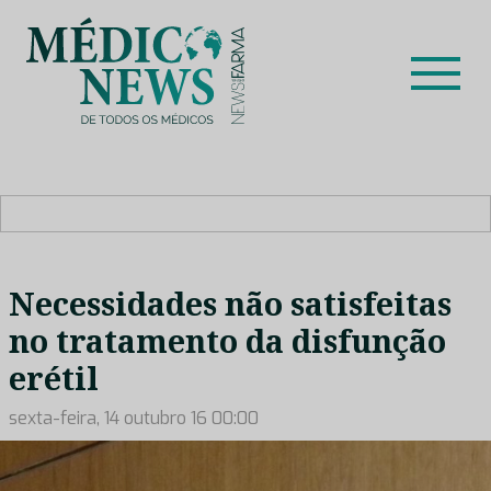
Skip
to
content
Médico News
Dar voz à experiência clínica dos profissionais de saúde
no nosso país, através de depoimentos dos key opinion
leaders das respetivas especialidades.
Necessidades não satisfeitas
no tratamento da disfunção
erétil
sexta-feira, 14 outubro 16 00:00