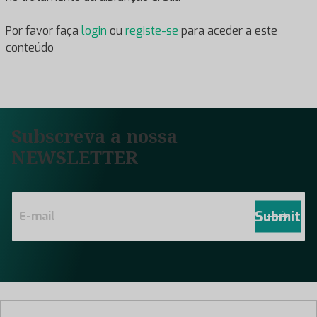
Por favor faça
login
ou
registe-se
para aceder a este
conteúdo
Subscreva a nossa
NEWSLETTER
E
m
Submit
a
i
l
*