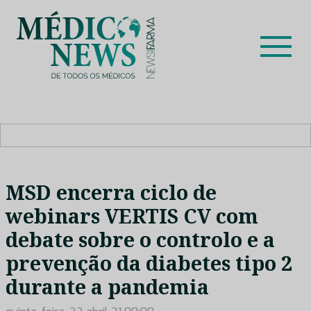
Skip
to
content
Médico News
Dar voz à experiência clínica dos profissionais de saúde
no nosso país, através de depoimentos dos key opinion
leaders das respetivas especialidades.
MSD encerra ciclo de
webinars VERTIS CV com
debate sobre o controlo e a
prevenção da diabetes tipo 2
durante a pandemia