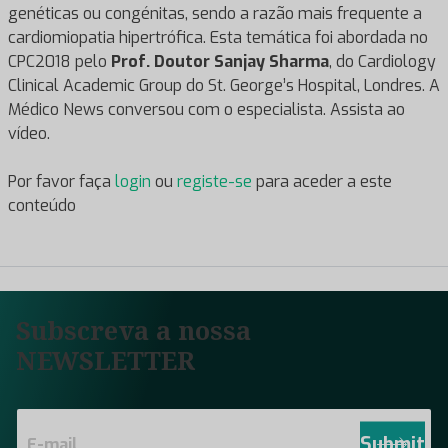
genéticas ou congénitas, sendo a razão mais frequente a
cardiomiopatia hipertrófica. Esta temática foi abordada no
CPC2018 pelo
Prof. Doutor Sanjay Sharma
, do Cardiology
Clinical Academic Group do St. George’s Hospital, Londres. A
Médico News conversou com o especialista. Assista ao
vídeo.
Por favor faça
login
ou
registe-se
para aceder a este
conteúdo
Subscreva a nossa
NEWSLETTER
E
m
Submit