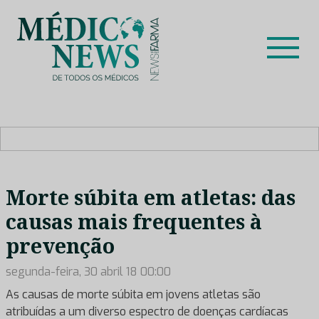
Skip
to
content
Médico News
Dar voz à experiência clínica dos profissionais de saúde
no nosso país, através de depoimentos dos key opinion
leaders das respetivas especialidades.
Morte súbita em atletas: das
causas mais frequentes à
prevenção
segunda-feira, 30 abril 18 00:00
As causas de morte súbita em jovens atletas são
atribuídas a um diverso espectro de doenças cardíacas