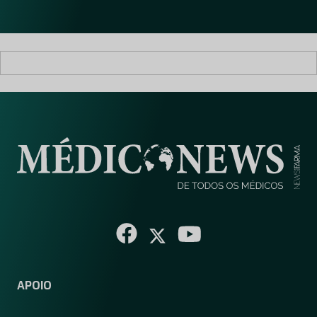
l
*
APOIO