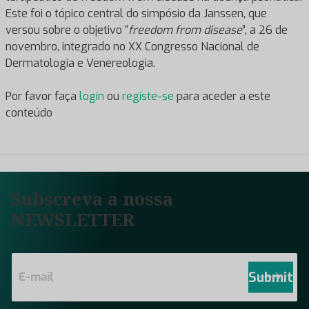
Este foi o tópico central do simpósio da Janssen, que
versou sobre o objetivo “
freedom from disease
”, a 26 de
novembro, integrado no XX Congresso Nacional de
Dermatologia e Venereologia.
Por favor faça
login
ou
registe-se
para aceder a este
conteúdo
Subscreva a nossa
NEWSLETTER
E
m
Submit
a
i