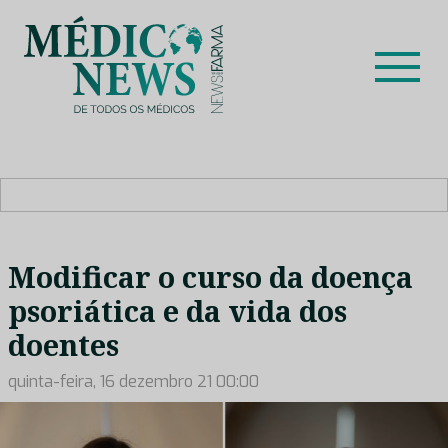
Skip
to
content
Médico News
Dar voz à experiência clínica dos profissionais de saúde
no nosso país, através de depoimentos dos key opinion
leaders das respetivas especialidades.
Modificar o curso da doença
psoriática e da vida dos
doentes
quinta-feira, 16 dezembro 21 00:00