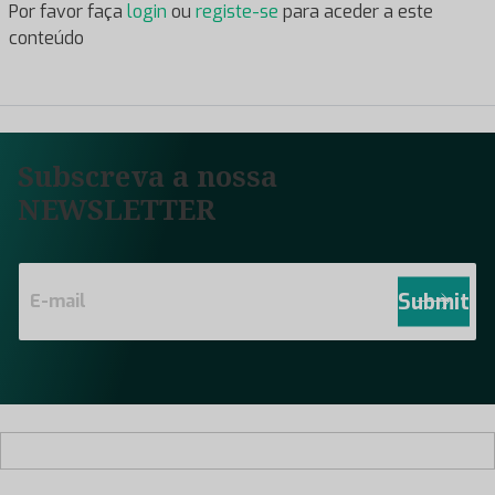
Por favor faça
login
ou
registe-se
para aceder a este
conteúdo
Subscreva a nossa
NEWSLETTER
E
m
Submit
a
i
l
*