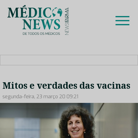
Skip
to
content
Médico News
Dar voz à experiência clínica dos profissionais de saúde
no nosso país, através de depoimentos dos key opinion
leaders das respetivas especialidades.
Mitos e verdades das vacinas
segunda-feira, 23 março 20 09:21