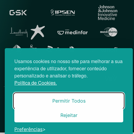
Usamos cookies no nosso site para melhorar a sua
experiência de utilizador, fornecer conteúdo
personalizado e analisar o tráfego.
Política de Cookies.
© News Farma 2026 | Todos os direitos reservados
Permitir Todos
O acesso à área reservada do Médico News e às suas newsletters
é restrito a profissionais de saúde.
|
Rejeitar
Política de Cookies
Política de Privacidade
Preferências