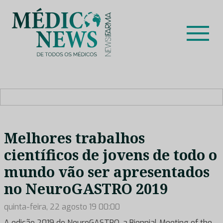
Skip
to
content
Médico News
Dar voz à experiência clínica dos profissionais de saúde
no nosso país, através de depoimentos dos key opinion
leaders das respetivas especialidades.
Melhores trabalhos
científicos de jovens de todo o
mundo vão ser apresentados
no NeuroGASTRO 2019
quinta-feira, 22 agosto 19 00:00
A edição 2019 do NeuroGASTRO, a Biennial Meeting of the