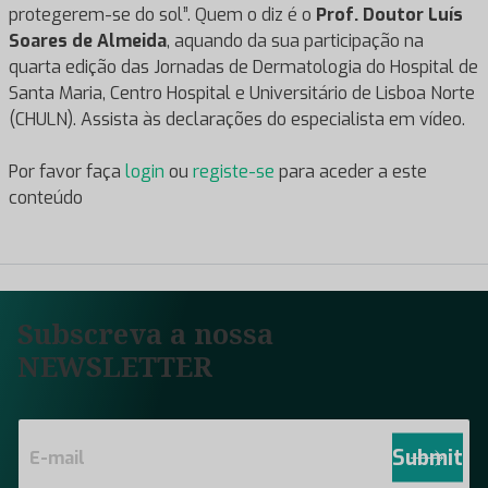
protegerem-se do sol”. Quem o diz é o
Prof. Doutor Luís
Soares de Almeida
, aquando da sua participação na
quarta edição das Jornadas de Dermatologia do Hospital de
Santa Maria, Centro Hospital e Universitário de Lisboa Norte
(CHULN). Assista às declarações do especialista em vídeo.
Por favor faça
login
ou
registe-se
para aceder a este
conteúdo
Subscreva a nossa
NEWSLETTER
E
m
Submit
a