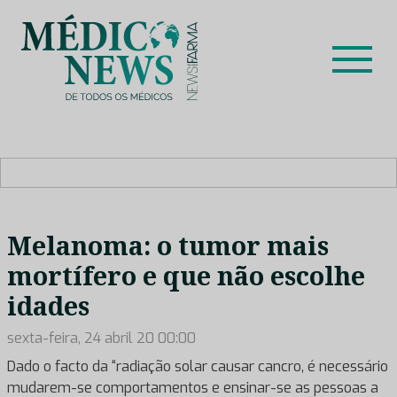
Skip
to
content
Médico News
Dar voz à experiência clínica dos profissionais de saúde
no nosso país, através de depoimentos dos key opinion
leaders das respetivas especialidades.
Melanoma: o tumor mais
mortífero e que não escolhe
idades
sexta-feira, 24 abril 20 00:00
Dado o facto da “radiação solar causar cancro, é necessário
mudarem-se comportamentos e ensinar-se as pessoas a