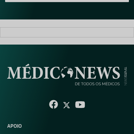
i
l
*
APOIO