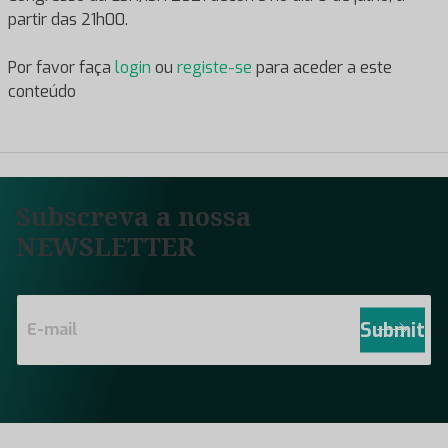
partir das 21h00.
Por favor faça
login
ou
registe-se
para aceder a este
conteúdo
Subscreva a nossa
NEWSLETTER
E
m
Submit
a
i
l
*