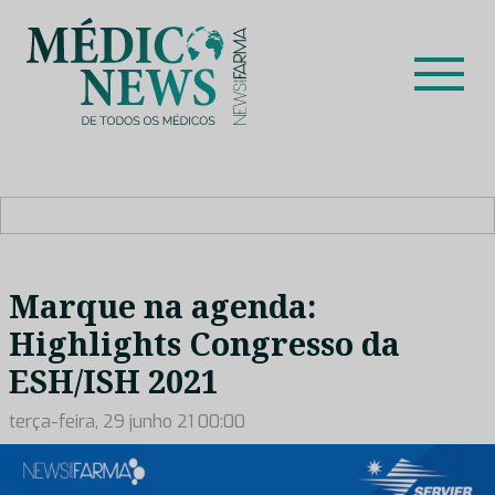
Skip
to
content
Médico News
Dar voz à experiência clínica dos profissionais de saúde
no nosso país, através de depoimentos dos key opinion
leaders das respetivas especialidades.
Marque na agenda:
Highlights Congresso da
ESH/ISH 2021
terça-feira, 29 junho 21 00:00