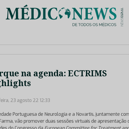
is de saúde no nosso país, através de depoimentos dos key opin
rque na agenda: ECTRIMS
hlights
feira, 23 agosto 22 12:33
edade Portuguesa de Neurologia e a Novartis, juntamente co
arma, vão promover duas sessões virtuais de apresentação 
des do Congresso da
European Committee for Treatment an