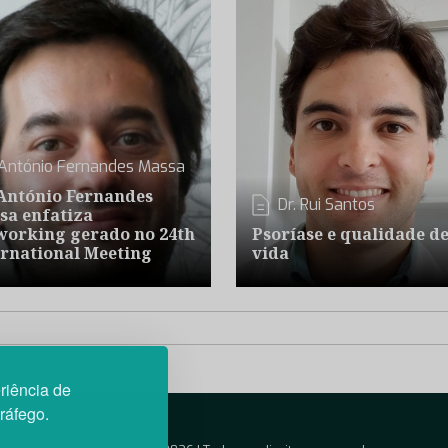
António Fernandes Massa
 António Fernandes
Dr. Rui Santos
sa enfatiza
working gerado no 24th
Psoríase e qualidade d
ernational Meeting
vida
riência de
tráfego.