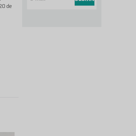
a
20 de
i
l
*