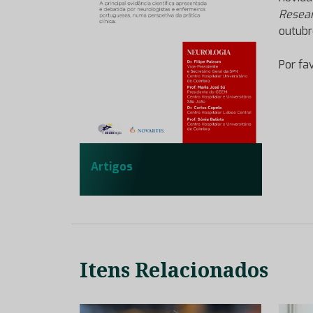
Resear
outubr
Por fa
Artigos
Itens Relacionados