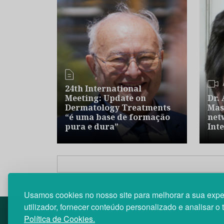
24th International
Meeting: Update on
Dr.
Dermatology Treatments
Mas
“é uma base de formação
net
pura e dura”
Int
Usamos cookies no nosso site para melhorar a sua expe
utilizador, fornecer conteúdo personalizado e analisar o 
Política de Cookies.