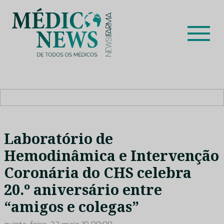
Skip
to
content
Médico News
Dar voz à experiência clínica dos profissionais de saúde
no nosso país, através de depoimentos dos key opinion
leaders das respetivas especialidades.
Laboratório de
Hemodinâmica e Intervenção
Coronária do CHS celebra
20.º aniversário entre
“amigos e colegas”