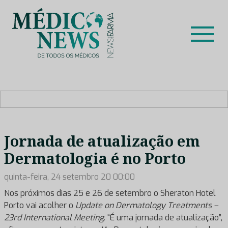
Skip
to
content
Médico News
Dar voz à experiência clínica dos profissionais de saúde
no nosso país, através de depoimentos dos key opinion
leaders das respetivas especialidades.
Jornada de atualização em
Dermatologia é no Porto
quinta-feira, 24 setembro 20 00:00
Nos próximos dias 25 e 26 de setembro o Sheraton Hotel
Porto vai acolher o
Update on Dermatology Treatments –
23rd International Meeting
. “É uma jornada de atualização”,