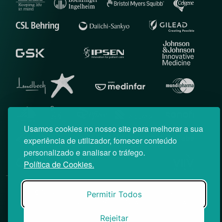
Usamos cookies no nosso site para melhorar a sua
experiência de utilizador, fornecer conteúdo
personalizado e analisar o tráfego.
Política de Cookies.
© News Farma 2026 | Todos os direitos reservados
Permitir Todos
O acesso à área reservada do Médico News e às suas newsletters
é restrito a profissionais de saúde.
Rejeitar
|