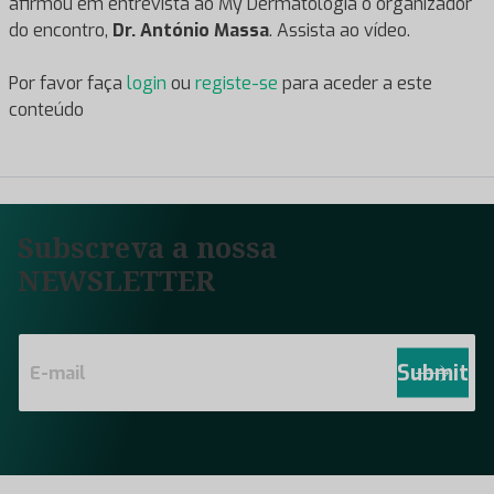
afirmou em entrevista ao My Dermatologia o organizador
do encontro,
Dr. António Massa
. Assista ao vídeo.
Por favor faça
login
ou
registe-se
para aceder a este
conteúdo
Subscreva a nossa
NEWSLETTER
E
m
Submit
a
i
l
*