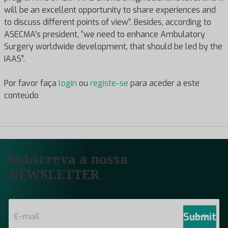
will be an excellent opportunity to share experiences and
to discuss different points of view”. Besides, according to
ASECMA’s president, “we need to enhance Ambulatory
Surgery worldwide development, that should be led by the
IAAS”.
Por favor faça
login
ou
registe-se
para aceder a este
conteúdo
Subscreva a nossa
NEWSLETTER
E
m
Submit
a