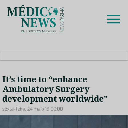
Skip
to
content
Médico News
Dar voz à experiência clínica dos profissionais de saúde
no nosso país, através de depoimentos dos key opinion
leaders das respetivas especialidades.
It’s time to “enhance
Ambulatory Surgery
development worldwide”
sexta-feira, 24 maio 19 00:00