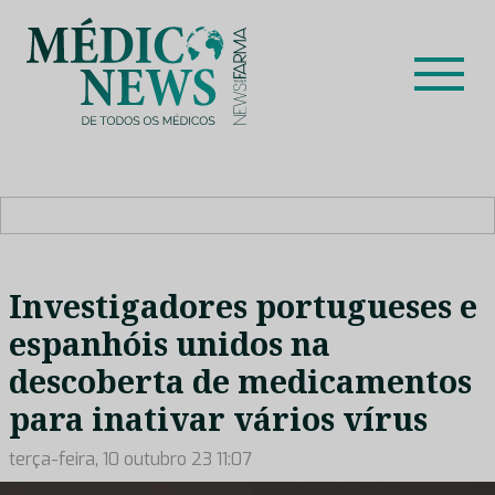
Skip
to
content
Médico News
Dar voz à experiência clínica dos profissionais de saúde
no nosso país, através de depoimentos dos key opinion
leaders das respetivas especialidades.
Investigadores portugueses e
espanhóis unidos na
descoberta de medicamentos
para inativar vários vírus
terça-feira, 10 outubro 23 11:07