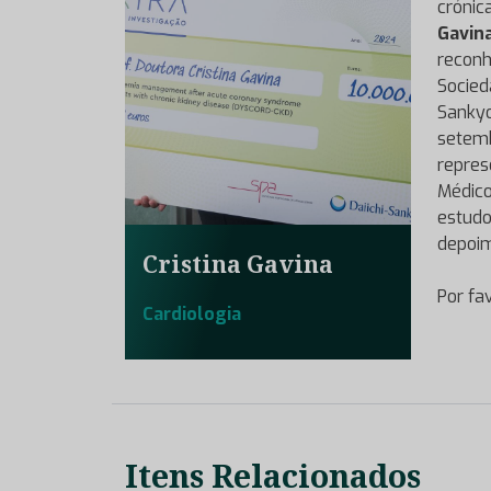
crónic
Gavin
reconh
Socied
Sankyo
setemb
repres
Médico
estudo
depoim
Cristina Gavina
Por fa
Cardiologia
Itens Relacionados