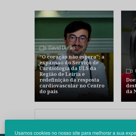
David Durão
“O coração não espera”: a
expansão do Serviço de
Cardiologia da ULS da
Região de Leiria e
redefinição da resposta
Doe
cardiovascular no Centro
des
do país
da 
Usamos cookies no nosso site para melhorar a sua expe