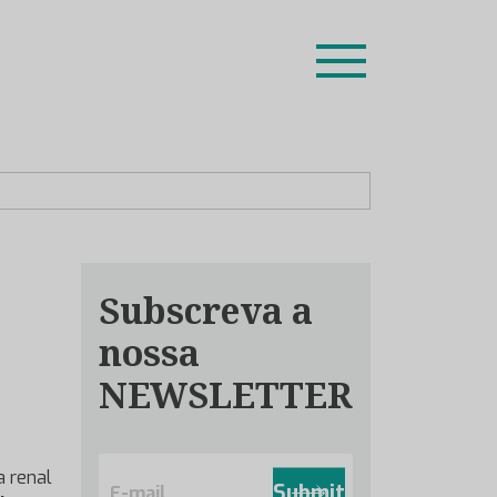
ion leaders das respetivas especialidades.
Subscreva a
nossa
NEWSLETTER
E
a renal
m
Submit