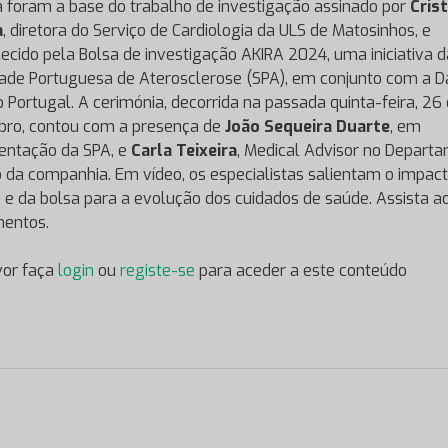
a foram a base do trabalho de investigação assinado por
Cris
a
, diretora do Serviço de Cardiologia da ULS de Matosinhos, e
ecido pela Bolsa de investigação AKIRA 2024, uma iniciativa d
ade Portuguesa de Aterosclerose (SPA), em conjunto com a Da
 Portugal. A cerimónia, decorrida na passada quinta-feira, 26
ro, contou com a presença de
João Sequeira Duarte
, em
entação da SPA, e
Carla Teixeira
, Medical Advisor no Depart
 da companhia. Em vídeo, os especialistas salientam o impac
 e da bolsa para a evolução dos cuidados de saúde. Assista a
entos.
vor faça
login
ou
registe-se
para aceder a este conteúdo