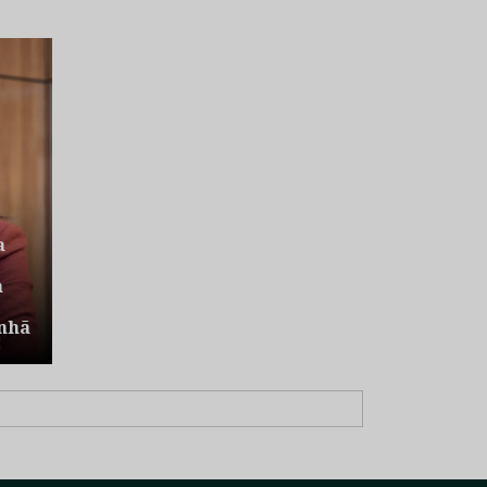
a
a
nhã