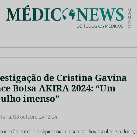
is de saúde no nosso país, através de depoimentos dos key opin
estigação de Cristina Gavina
ce Bolsa AKIRA 2024: “Um
ulho imenso”
-feira, 03 outubro 24 12:04
rconexão entre a dislipidemia, o risco cardiovascular e a doenç