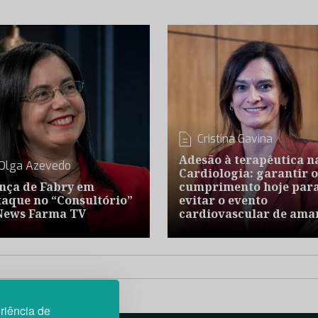
Cristina Gavina
Adesão à terapêutica n
Olga Azevedo
Cardiologia: garantir o
nça de Fabry em
cumprimento hoje par
taque no “Consultório”
evitar o evento
News Farma TV
cardiovascular de ama
riência de