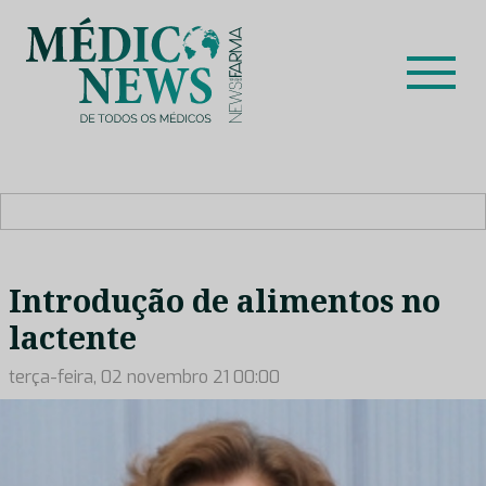
Skip
to
content
Médico News
Dar voz à experiência clínica dos profissionais de saúde
no nosso país, através de depoimentos dos key opinion
leaders das respetivas especialidades.
Introdução de alimentos no
lactente
terça-feira, 02 novembro 21 00:00