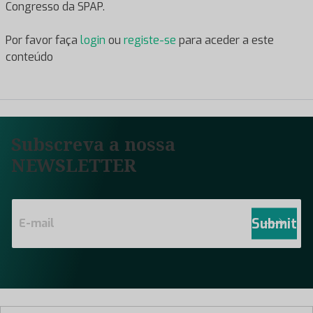
Congresso da SPAP.
Por favor faça
login
ou
registe-se
para aceder a este
conteúdo
Subscreva a nossa
NEWSLETTER
E
m
Submit
a
i
l
*