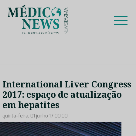
Skip
to
content
Médico News
Dar voz à experiência clínica dos profissionais de saúde
no nosso país, através de depoimentos dos key opinion
leaders das respetivas especialidades.
International Liver Congress
2017: espaço de atualização
em hepatites
quinta-feira, 01 junho 17 00:00