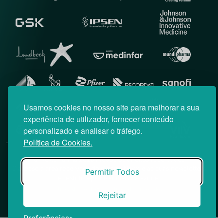
Usamos cookies no nosso site para melhorar a sua
experiência de utilizador, fornecer conteúdo
personalizado e analisar o tráfego.
Política de Cookies.
© News Farma 2026 | Todos os direitos reservados
O acesso à área reservada do Médico News e às suas newsletters
Permitir Todos
é restrito a profissionais de saúde.
|
Política de Cookies
Política de Privacidade
Rejeitar