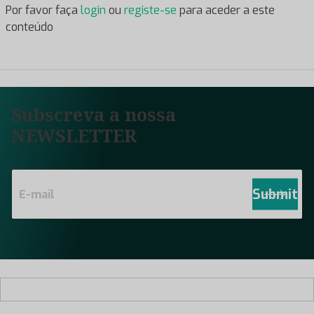
Por favor faça
login
ou
registe-se
para aceder a este
conteúdo
Subscreva a nossa
NEWSLETTER
E
m
Submit
a
i
l
*