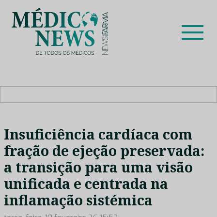
Skip
to
content
Médico News
Dar voz à experiência clínica dos profissionais de saúde
no nosso país, através de depoimentos dos key opinion
leaders das respetivas especialidades.
Insuficiência cardíaca com
fração de ejeção preservada:
a transição para uma visão
unificada e centrada na
inflamação sistémica