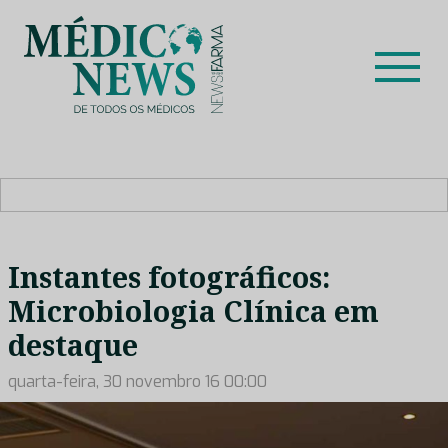
Skip
to
content
Médico News
Dar voz à experiência clínica dos profissionais de saúde
no nosso país, através de depoimentos dos key opinion
leaders das respetivas especialidades.
Instantes fotográficos:
Microbiologia Clínica em
destaque
quarta-feira, 30 novembro 16 00:00