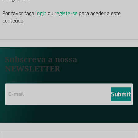
Por favor faça
login
ou
registe-se
para aceder a este
conteúdo
Subscreva a nossa
NEWSLETTER
E
m
Submit
a
i
l
*