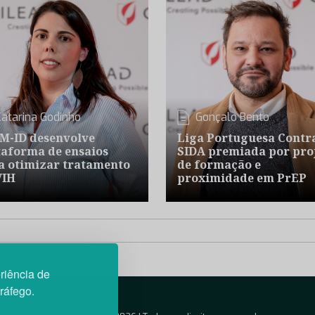
Catarina Godinho
Gonçalo Bento
M-ID desenvolve
Liga Portuguesa Contr
taforma de ensaios
SIDA premiada por pro
a otimizar tratamento
de formação e
VIH
proximidade em PrEP
riência de
tráfego.