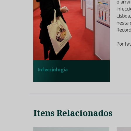
o arra
Infecc
Lisboa
nesta 
Record
Por fa
Infecciologia
Itens Relacionados