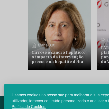
Maria Buti
FAR
Cirrose e cancro hepático:
pla
o impacto da intervenção
par
precoce na hepatite delta
do 
Usamos cookies no nosso site para melhorar a sua expe
utilizador, fornecer conteúdo personalizado e analisar o 
Política de Cookies.