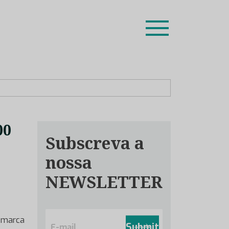
ion leaders das respetivas especialidades.
00
Subscreva a
nossa
NEWSLETTER
E
e marca
m
Submit