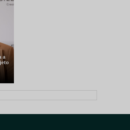
a a
jeto