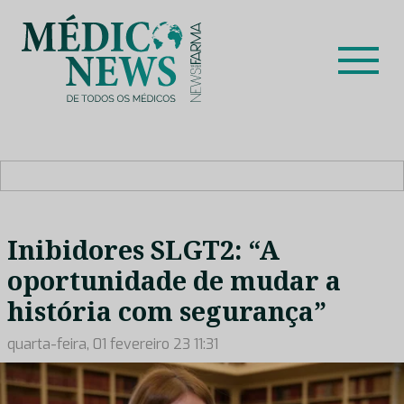
Skip
to
content
Médico News
Dar voz à experiência clínica dos profissionais de saúde
no nosso país, através de depoimentos dos key opinion
leaders das respetivas especialidades.
Inibidores SLGT2: “A
oportunidade de mudar a
história com segurança”
quarta-feira, 01 fevereiro 23 11:31