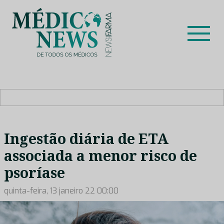
Skip
to
content
Médico News
Dar voz à experiência clínica dos profissionais de saúde
no nosso país, através de depoimentos dos key opinion
leaders das respetivas especialidades.
Ingestão diária de ETA
associada a menor risco de
psoríase
quinta-feira, 13 janeiro 22 00:00