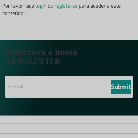
Por favor faça
login
ou
registe-se
para aceder a este
conteúdo
Subscreva a nossa
NEWSLETTER
E
m
Submit
a
i
l
*