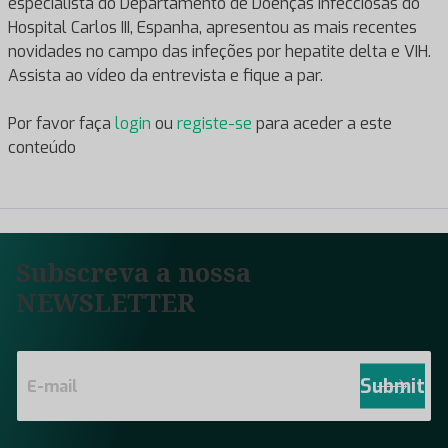
especialista do Departamento de Doenças Infecciosas do
Hospital Carlos III, Espanha, apresentou as mais recentes
novidades no campo das infeções por hepatite delta e VIH.
Assista ao vídeo da entrevista e fique a par.
Por favor faça
login
ou
registe-se
para aceder a este
conteúdo
Subscreva a nossa
NEWSLETTER
E
m
Submit
a
i
l