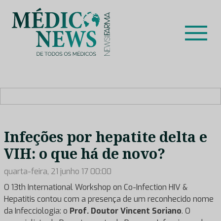
Skip
to
content
Médico News
Dar voz à experiência clínica dos profissionais de saúde
no nosso país, através de depoimentos dos key opinion
leaders das respetivas especialidades.
Infeções por hepatite delta e
VIH: o que há de novo?
quarta-feira, 21 junho 17 00:00
O 13th International Workshop on Co-Infection HIV &
Hepatitis contou com a presença de um reconhecido nome
da Infecciologia: o
Prof. Doutor Vincent Soriano
. O