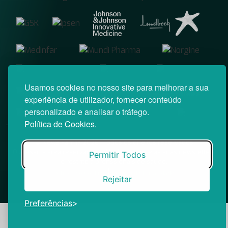
Usamos cookies no nosso site para melhorar a sua
experiência de utilizador, fornecer conteúdo
personalizado e analisar o tráfego.
Política de Cookies.
© News Farma 2026 | Todos os direitos reservados
O acesso à área reservada do Médico News e às suas newsletters
Permitir Todos
é restrito a profissionais de saúde.
|
Política de Cookies
Política de Privacidade
Rejeitar
Preferências