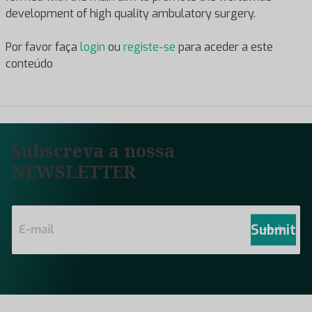
development of high quality ambulatory surgery.
Por favor faça
login
ou
registe-se
para aceder a este
conteúdo
Subscreva a nossa
NEWSLETTER
E
m
Submit
a
i
l
*