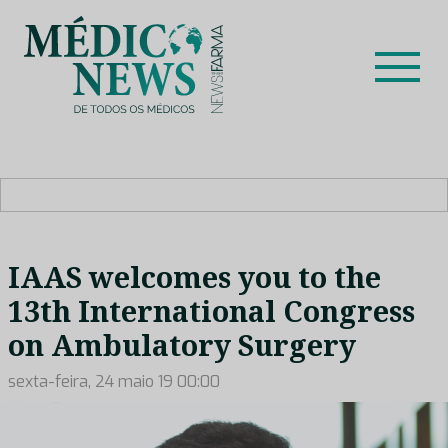
Skip
to
content
Médico News
Dar voz à experiência clínica dos profissionais de saúde
no nosso país, através de depoimentos dos key opinion
leaders das respetivas especialidades.
IAAS welcomes you to the
13th International Congress
on Ambulatory Surgery
sexta-feira, 24 maio 19 00:00