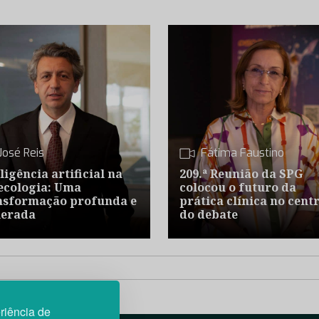
José Reis
Fátima Faustino
ligência artificial na
209.ª Reunião da SPG
ecologia: Uma
colocou o futuro da
nsformação profunda e
prática clínica no cent
lerada
do debate
riência de