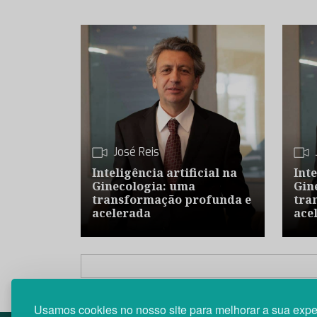
José Reis
Inteligência artificial na
Inte
Ginecologia: uma
Gin
transformação profunda e
tra
acelerada
ace
Usamos cookies no nosso site para melhorar a sua expe