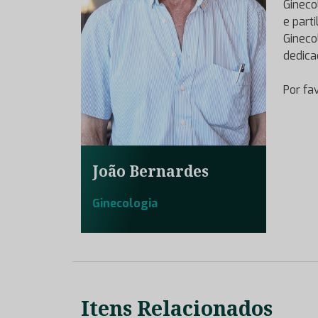
Gineco
e part
Gineco
dedica
Por fa
João Bernardes
Ginecologia
Itens Relacionados