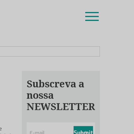
ion leaders das respetivas especialidades.
Subscreva a
nossa
NEWSLETTER
E
e
m
Submit