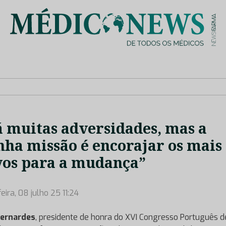
is de saúde no nosso país, através de depoimentos dos key opin
 muitas adversidades, mas a
ha missão é encorajar os mais
os para a mudança”
eira, 08 julho 25 11:24
Bernardes
, presidente de honra do XVI Congresso Português d