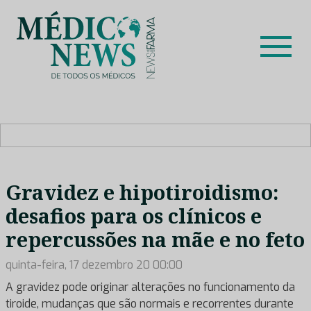
Skip
to
content
Médico News
Dar voz à experiência clínica dos profissionais de saúde
no nosso país, através de depoimentos dos key opinion
leaders das respetivas especialidades.
Gravidez e hipotiroidismo:
desafios para os clínicos e
repercussões na mãe e no feto
quinta-feira, 17 dezembro 20 00:00
A gravidez pode originar alterações no funcionamento da
tiroide, mudanças que são normais e recorrentes durante