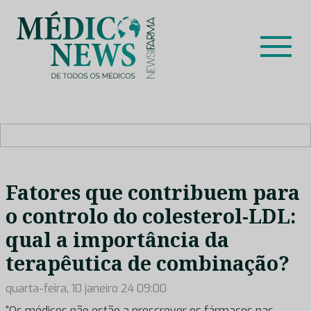
Skip
to
content
Médico News
Dar voz à experiência clínica dos profissionais de saúde
no nosso país, através de depoimentos dos key opinion
leaders das respetivas especialidades.
Fatores que contribuem para
o controlo do colesterol-LDL:
qual a importância da
terapêutica de combinação?
quarta-feira, 10 janeiro 24 09:00
“Os médicos não estão a prescrever os fármacos nas