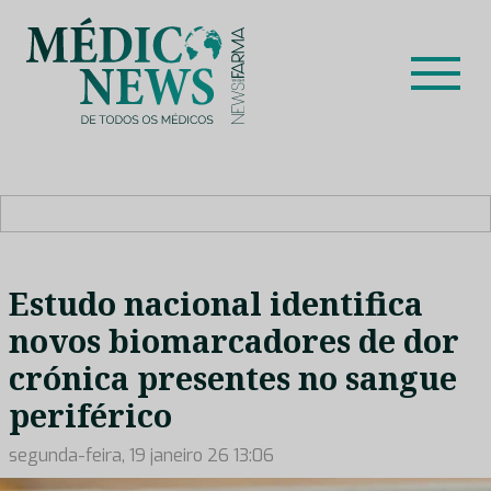
Skip
to
content
Médico News
Dar voz à experiência clínica dos profissionais de saúde
no nosso país, através de depoimentos dos key opinion
leaders das respetivas especialidades.
Estudo nacional identifica
novos biomarcadores de dor
crónica presentes no sangue
periférico
segunda-feira, 19 janeiro 26 13:06