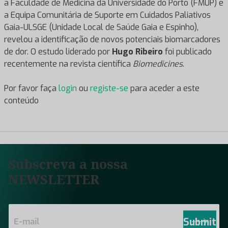
a Faculdade de Medicina da Universidade do Porto (FMUP) e
a Equipa Comunitária de Suporte em Cuidados Paliativos
Gaia-ULSGE (Unidade Local de Saúde Gaia e Espinho),
revelou a identificação de novos potenciais biomarcadores
de dor. O estudo liderado por
Hugo Ribeiro
foi publicado
recentemente na revista científica
Biomedicines
.
Por favor faça
login
ou
registe-se
para aceder a este
conteúdo
Subscreva a nossa
NEWSLETTER
E
m
Submit