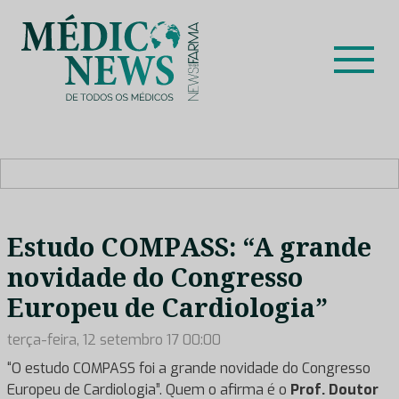
Skip
to
content
Médico News
Dar voz à experiência clínica dos profissionais de saúde
no nosso país, através de depoimentos dos key opinion
leaders das respetivas especialidades.
Estudo COMPASS: “A grande
novidade do Congresso
Europeu de Cardiologia”
terça-feira, 12 setembro 17 00:00
“O estudo COMPASS foi a grande novidade do Congresso
Europeu de Cardiologia”. Quem o afirma é o
Prof. Doutor