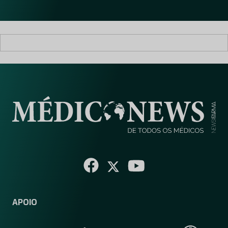
l
*
APOIO