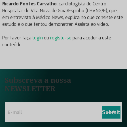
Ricardo Fontes Carvalho
, cardiologista do Centro
Hospitalar de Vila Nova de Gaia/Espinho (CHVNG/E), que,
em entrevista à Médico News, explica no que consiste este
estudo e o que tentou demonstrar. Assista ao vídeo.
Por favor faça
login
ou
registe-se
para aceder a este
conteúdo
Subscreva a nossa
NEWSLETTER
E
m
Submit
a
i