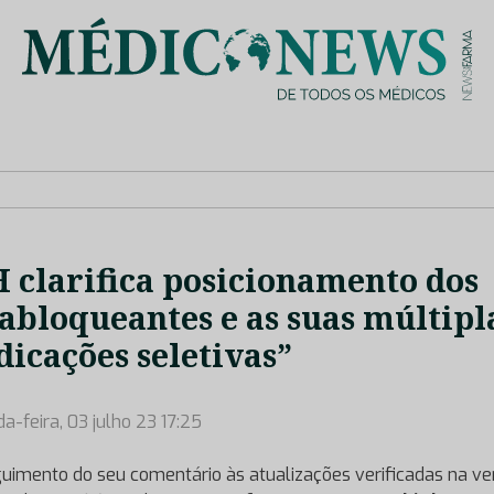
is de saúde no nosso país, através de depoimentos dos key opin
 clarifica posicionamento dos
abloqueantes e as suas múltipl
dicações seletivas”
a-feira, 03 julho 23 17:25
uimento do seu comentário às atualizações verificadas na ve