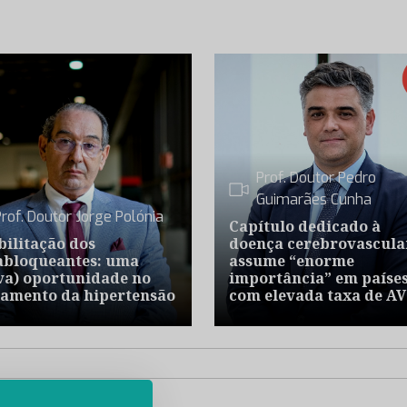
Prof. Doutor Pedro
Guimarães Cunha
Prof. Doutor Jorge Polónia
Capítulo dedicado à
bilitação dos
doença cerebrovascula
abloqueantes: uma
assume “enorme
va) oportunidade no
importância” em paíse
tamento da hipertensão
com elevada taxa de A