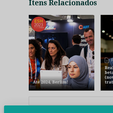
Itens Relacionados
Rea
bet
(no
Até 2024, Berlim!
tra