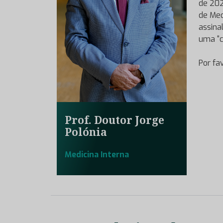
de 20
de Med
assina
uma “c
Por fa
Prof. Doutor Jorge
Polónia
Medicina Interna