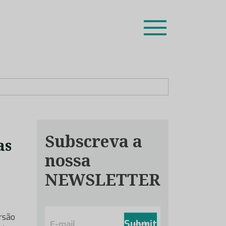
ion leaders das respetivas especialidades.
Subscreva a
as
nossa
NEWSLETTER
E
rsão
m
Submit