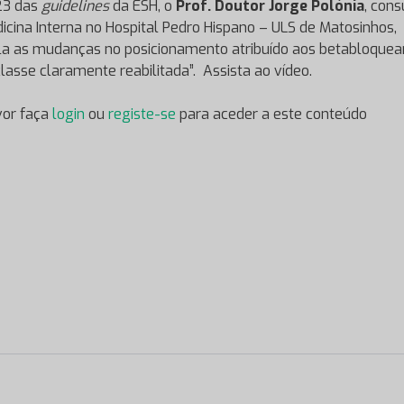
23 das
guidelines
da ESH, o
Prof. Doutor Jorge Polónia
, cons
icina Interna no Hospital Pedro Hispano – ULS de Matosinhos,
la as mudanças no posicionamento atribuído aos betabloquea
lasse claramente reabilitada”. Assista ao vídeo.
vor faça
login
ou
registe-se
para aceder a este conteúdo