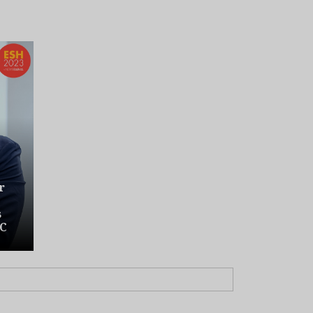
r
s
VC