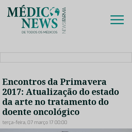
Skip
to
content
Médico News
Dar voz à experiência clínica dos profissionais de saúde
no nosso país, através de depoimentos dos key opinion
leaders das respetivas especialidades.
Encontros da Primavera
2017: Atualização do estado
da arte no tratamento do
doente oncológico
terça-feira, 07 março 17 00:00