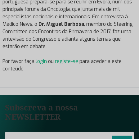
portuguesa prepara-se para se reunir em Évora, num dos
principais fóruns da Oncologia, que junta mais de mil
especialistas nacionais e internacionais. Em entrevista à
Médico News, o
Dr. Miguel Barbosa
, membro do Steering
Committee dos Encontros da Primavera de 2017, faz uma
antevisão do Congresso e adianta alguns temas que
estarão em debate.
Por favor faça
login
ou
registe-se
para aceder a este
conteúdo
Subscreva a nossa
NEWSLETTER
E