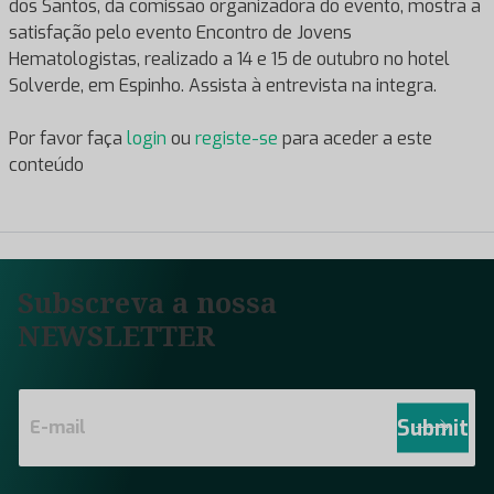
dos Santos, da comissão organizadora do evento, mostra a
satisfação pelo evento Encontro de Jovens
Hematologistas, realizado a 14 e 15 de outubro no hotel
Solverde, em Espinho. Assista à entrevista na integra.
Por favor faça
login
ou
registe-se
para aceder a este
conteúdo
Subscreva a nossa
NEWSLETTER
E
m
Submit
a
i
l