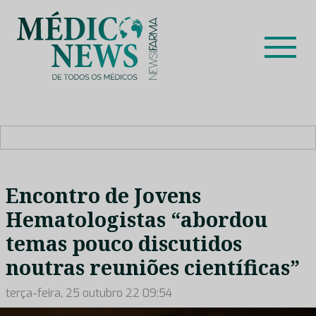
Skip
to
content
Médico News
Dar voz à experiência clínica dos profissionais de saúde
no nosso país, através de depoimentos dos key opinion
leaders das respetivas especialidades.
Encontro de Jovens
Hematologistas “abordou
temas pouco discutidos
noutras reuniões científicas”
terça-feira, 25 outubro 22 09:54