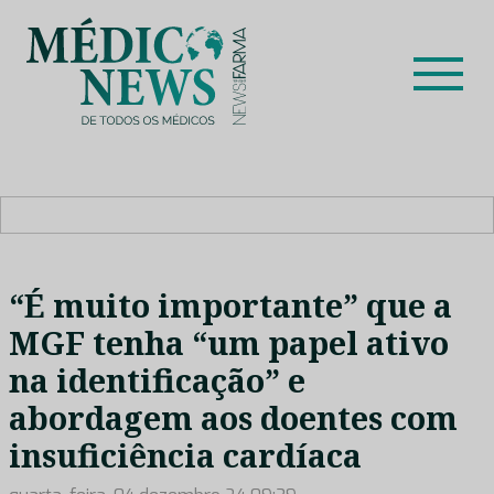
Skip
to
content
Médico News
Dar voz à experiência clínica dos profissionais de saúde
no nosso país, através de depoimentos dos key opinion
leaders das respetivas especialidades.
“É muito importante” que a
MGF tenha “um papel ativo
na identificação” e
abordagem aos doentes com
insuficiência cardíaca