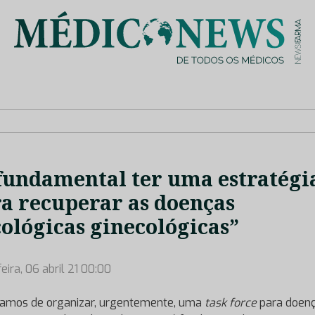
is de saúde no nosso país, através de depoimentos dos key opin
fundamental ter uma estratégi
a recuperar as doenças
ológicas ginecológicas”
eira, 06 abril 21 00:00
samos de organizar, urgentemente, uma
task force
para doen