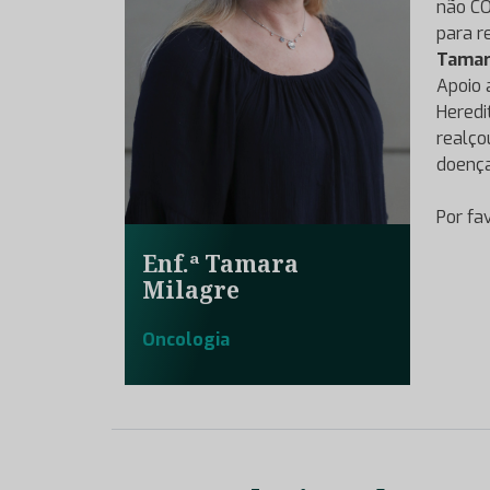
não CO
para r
Tamar
Apoio 
Heredi
realço
doença
Por fa
Enf.ª Tamara
Milagre
Oncologia