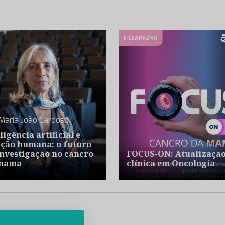
Maria João Cardoso
ligência artificial e
ação humana: o futuro
investigação no cancro
FOCUS-ON: Atualizaçã
mama
clínica em Oncologia