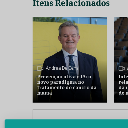
Itens Relacionados
Andrea De Censi
Prevenção ativa e IA: o
Inte
novo paradigma no
rel
tratamento do cancro da
da 
mama
de 