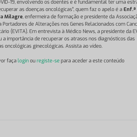
VID-19, envolvendo os doentes e é fundamental ter uma estr
ecuperar as doenças oncológicas”, quem faz o apelo é a
Enf.ª
a Milagre
, enfermeira de formação e presidente da Associaç
a Portadores de Alterações nos Genes Relacionados com Can
tário (EVITA). Em entrevista à Médico News, a presidente da 
u a importância de recuperar os atrasos nos diagnósticos das
s oncológicas ginecológicas. Assista ao vídeo.
vor faça
login
ou
registe-se
para aceder a este conteúdo