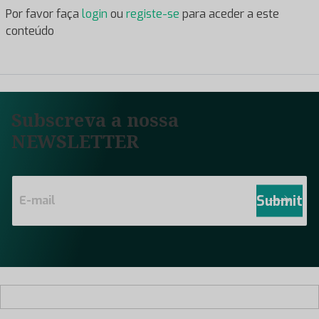
Por favor faça
login
ou
registe-se
para aceder a este
conteúdo
Subscreva a nossa
NEWSLETTER
E
m
Submit
a
i
l
*