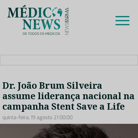
Skip
to
content
Médico News
Dar voz à experiência clínica dos profissionais de saúde
no nosso país, através de depoimentos dos key opinion
leaders das respetivas especialidades.
Dr. João Brum Silveira
assume liderança nacional na
campanha Stent Save a Life
quinta-feira, 19 agosto 21 00:00