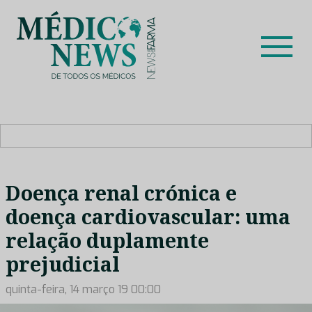
Skip
to
content
Médico News
Dar voz à experiência clínica dos profissionais de saúde
no nosso país, através de depoimentos dos key opinion
leaders das respetivas especialidades.
Doença renal crónica e
doença cardiovascular: uma
relação duplamente
prejudicial
quinta-feira, 14 março 19 00:00