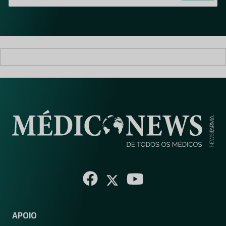
i
l
*
APOIO