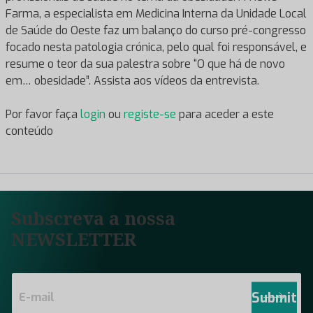
Farma, a especialista em Medicina Interna da Unidade Local
de Saúde do Oeste faz um balanço do curso pré-congresso
focado nesta patologia crónica, pelo qual foi responsável, e
resume o teor da sua palestra sobre “O que há de novo
em… obesidade”. Assista aos vídeos da entrevista.
Por favor faça
login
ou
registe-se
para aceder a este
conteúdo
Subscreva a nossa
NEWSLETTER
E
m
Submit
a