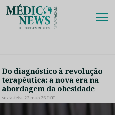
Skip
to
content
Médico News
Dar voz à experiência clínica dos profissionais de saúde
no nosso país, através de depoimentos dos key opinion
leaders das respetivas especialidades.
Do diagnóstico à revolução
terapêutica: a nova era na
abordagem da obesidade
sexta-feira, 22 maio 26 11:00