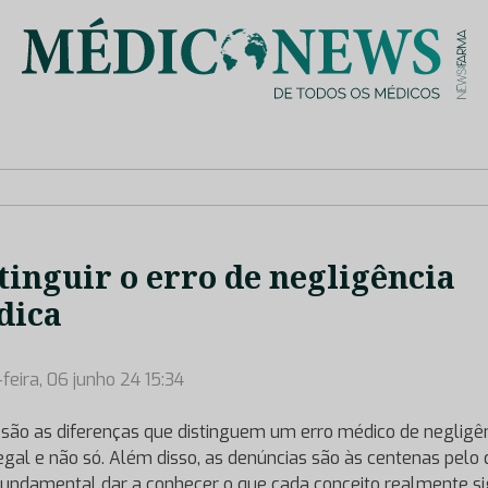
is de saúde no nosso país, através de depoimentos dos key opin
tinguir o erro de negligência
dica
-feira, 06 junho 24 15:34
 são as diferenças que distinguem um erro médico de negligên
legal e não só. Além disso, as denúncias são às centenas pelo
fundamental dar a conhecer o que cada conceito realmente si