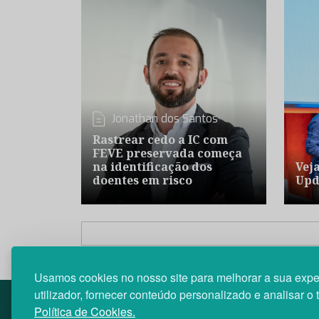
Jonathan dos Santos
Rastrear cedo a IC com
FEVE preservada começa
na identificação dos
Vej
doentes em risco
Upd
Usamos cookies no nosso site para melhorar a sua expe
utilizador, fornecer conteúdo personalizado e analisar o 
Política de Cookies.