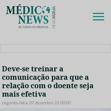
Skip
to
content
Médico News
Dar voz à experiência clínica dos profissionais de saúde
no nosso país, através de depoimentos dos key opinion
leaders das respetivas especialidades.
Deve-se treinar a
comunicação para que a
relação com o doente seja
mais efetiva
segunda-feira, 07 dezembro 20 00:00