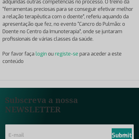
adquiridas outras competências no processo. O treino dá
“ferramentas preciosas para se conseguir efetivar melhor
a relação terapêutica com o doente”, referiu aquando da
apresentação que fez, no evento “Cancro do Pulmão: o
Doente no Centro da Imunoterapia”, onde se juntaram
profissionais de várias classes da saúde.
Por favor faça
login
ou
registe-se
para aceder a este
conteúdo
Subscreva a nossa
NEWSLETTER
E
m
Submit