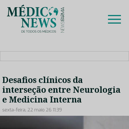
Skip
to
content
Médico News
Dar voz à experiência clínica dos profissionais de saúde
no nosso país, através de depoimentos dos key opinion
leaders das respetivas especialidades.
Desafios clínicos da
interseção entre Neurologia
e Medicina Interna
sexta-feira, 22 maio 26 11:39