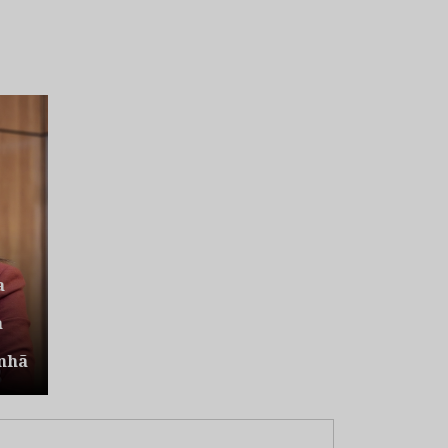
a
a
nhã