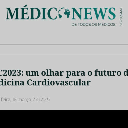
is de saúde no nosso país, através de depoimentos dos key opin
2023: um olhar para o futuro 
icina Cardiovascular
-feira, 16 março 23 12:25