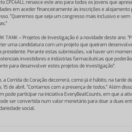
eto CPC4ALL renasce este ano para todos os jovens que apre
ldades em aceder financeiramente às inscrições e alojamento 
sso. “Queremos que seja um congresso mais inclusivo e sem
as.”
K TANK – Projetos de Investigação é a novidade deste ano. 
er uma candidatura com um projeto que queiram desenvolve
a presidente. Perante estas submissões, vai haver um momen
otenciais investidores e indústrias farmacêuticas que poderão
nte para desenvolver estes projetos de investigação”.
m, a Corrida do Coração decorrerá, como já é hábito, na tarde d
, 15 de abril. “Contamos com a presença de todos.” Além disso
 pode participar na iniciativa EveryBeatCounts, em que a ati
 pode ser convertida num valor monetário para doar a duas en
dariedade social.