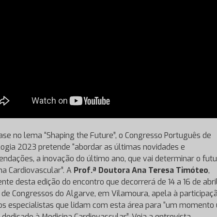
se no lema “Shaping the Future”, o Congresso Português de
logia 2023 pretende “abordar as últimas novidades e
ndações, a inovação do último ano, que vai determinar o futu
na Cardiovascular”. A
Prof.ª Doutora Ana Teresa Timóteo
,
ente desta edição do encontro que decorrerá de 14 a 16 de abril
 de Congressos do Algarve, em Vilamoura, apela à participaç
os especialistas que lidam com esta área para “um momento 
 dedicado à Medicina Cardiovascular”. Veja a entrevista.