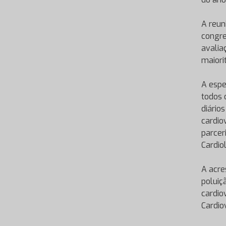
A reun
congre
avalia
maiori
A espe
todos 
diário
cardio
parcer
Cardio
A acre
poluiç
cardio
Cardio