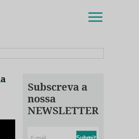
ion leaders das respetivas especialidades.
da
Subscreva a
nossa
NEWSLETTER
E
m
Submit