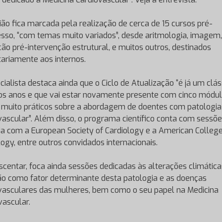
ião fica marcada pela realização de cerca de 15 cursos pré-
sso, “com temas muito variados”, desde aritmologia, imagem,
ção pré-intervenção estrutural, e muitos outros, destinados
tariamente aos internos.
cialista destaca ainda que o Ciclo de Atualização “é já um clás
os anos e que vai estar novamente presente com cinco módu
s muito práticos sobre a abordagem de doentes com patologia
vascular”. Além disso, o programa científico conta com sessõ
ia com a European Society of Cardiology e a American College
logy, entre outros convidados internacionais.
scentar, foca ainda sessões dedicadas às alterações climática
ão como fator determinante desta patologia e as doenças
vasculares das mulheres, bem como o seu papel na Medicina
vascular.