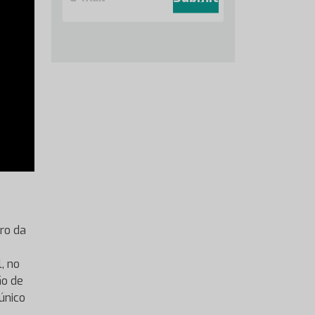
a
i
l
*
ro da
, no
ão de
único