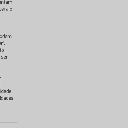
sentam
para o
“Podem
r”,
to
 ser
e
,
vidade
tidades