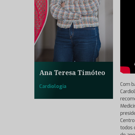
Ana Teresa Timóteo
Com ba
Cardiologia
Cardio
recome
Medici
presid
Centro
todos 
do ano