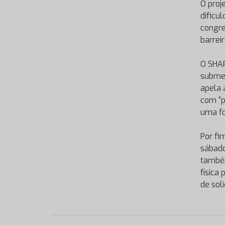
O proj
dificu
congre
barreir
O SHAR
submet
apela 
com “p
uma fo
Por fi
sábado
também
física
de soli