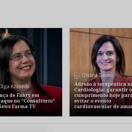
Cristina Gavina
Adesão à terapêutica n
Olga Azevedo
Cardiologia: garantir o
nça de Fabry em
cumprimento hoje par
taque no “Consultório”
evitar o evento
News Farma TV
cardiovascular de ama