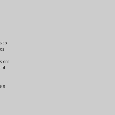
sico
los
es em
 of
s e