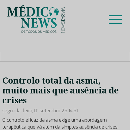
Skip
to
content
Médico News
Dar voz à experiência clínica dos profissionais de saúde
no nosso país, através de depoimentos dos key opinion
leaders das respetivas especialidades.
Controlo total da asma,
muito mais que ausência de
crises
segunda-feira, 01 setembro 25 14:51
O controlo eficaz da asma exige uma abordagem
terapêutica que vá além da simples ausência de crises,