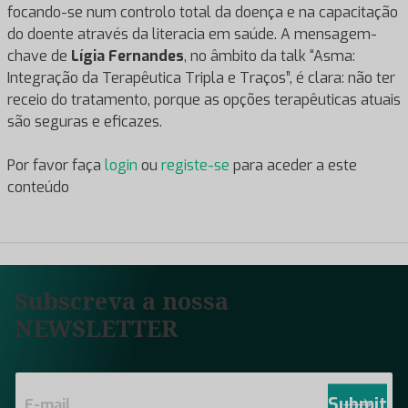
focando-se num controlo total da doença e na capacitação
do doente através da literacia em saúde. A mensagem-
chave de
Lígia Fernandes
, no âmbito da talk “Asma:
Integração da Terapêutica Tripla e Traços”, é clara: não ter
receio do tratamento, porque as opções terapêuticas atuais
são seguras e eficazes.
Por favor faça
login
ou
registe-se
para aceder a este
conteúdo
Subscreva a nossa
NEWSLETTER
E
m
Submit