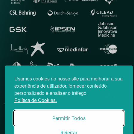
Usamos cookies no nosso site para melhorar a sua
experiência de utilizador, fornecer conteúdo
personalizado e analisar o tráfego.
Política de Cookies.
© News Farma 2026 | Todos os direitos reservados
Permitir Todos
O acesso à área reservada do Médico News e às suas newsletters
é restrito a profissionais de saúde.
|
Rejeitar
Política de Cookies
Política de Privacidade