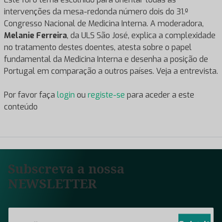
intervenções da mesa-redonda número dois do 31.º
Congresso Nacional de Medicina Interna. A moderadora,
Melanie Ferreira
, da ULS São José, explica a complexidade
no tratamento destes doentes, atesta sobre o papel
fundamental da Medicina Interna e desenha a posição de
Portugal em comparação a outros países. Veja a entrevista.
Por favor faça
login
ou
registe-se
para aceder a este
conteúdo
Subscreva a nossa
NEWSLETTER
E
m